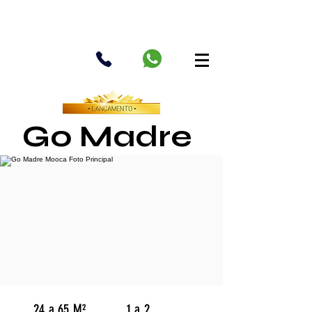
Go Madre
24 a 65 M²
1 a 2